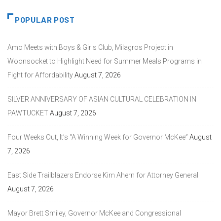
POPULAR POST
Amo Meets with Boys & Girls Club, Milagros Project in
Woonsocket to Highlight Need for Summer Meals Programs in
Fight for Affordability
August 7, 2026
SILVER ANNIVERSARY OF ASIAN CULTURAL CELEBRATION IN
PAWTUCKET
August 7, 2026
Four Weeks Out, It’s “A Winning Week for Governor McKee”
August
7, 2026
East Side Trailblazers Endorse Kim Ahern for Attorney General
August 7, 2026
Mayor Brett Smiley, Governor McKee and Congressional