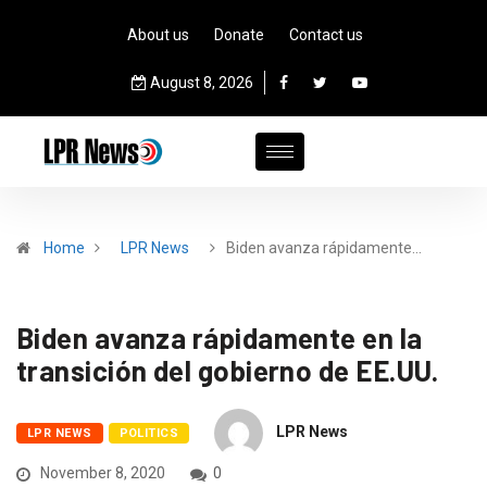
About us
Donate
Contact us
August 8, 2026
Home
LPR News
Biden avanza rápidamente…
Biden avanza rápidamente en la
transición del gobierno de EE.UU.
LPR News
LPR NEWS
POLITICS
November 8, 2020
0