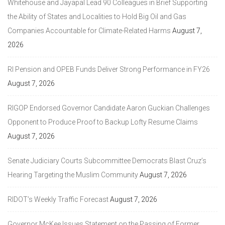
Whitehouse and Jayapal Lead 90 Colleagues in Brief Supporting
the Ability of States and Localities to Hold Big Oil and Gas
Companies Accountable for Climate-Related Harms
August 7,
2026
RI Pension and OPEB Funds Deliver Strong Performance in FY26
August 7, 2026
RIGOP Endorsed Governor Candidate Aaron Guckian Challenges
Opponent to Produce Proof to Backup Lofty Resume Claims
August 7, 2026
Senate Judiciary Courts Subcommittee Democrats Blast Cruz’s
Hearing Targeting the Muslim Community
August 7, 2026
RIDOT’s Weekly Traffic Forecast
August 7, 2026
Governor McKee Issues Statement on the Passing of Former